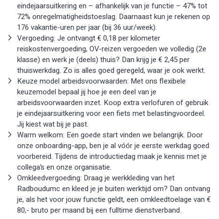
eindejaarsuitkering en – afhankelijk van je functie – 47% tot
72% onregelmatigheidstoeslag. Daarnaast kun je rekenen op
176 vakantie-uren per jaar (bij 36 uur/week).
Vergoeding: Je ontvangt € 0,18 per kilometer
reiskostenvergoeding, OV-reizen vergoeden we volledig (2e
klasse) en werk je (deels) thuis? Dan krijg je € 2,45 per
thuiswerkdag. Zo is alles goed geregeld, waar je ook werkt.
Keuze model arbeidsvoorwaarden: Met ons flexibele
keuzemodel bepaal jij hoe je een deel van je
arbeidsvoorwaarden inzet. Koop extra verlofuren of gebruik
je eindejaarsuitkering voor een fiets met belastingvoordeel.
Jij kiest wat bij je past.
Warm welkom: Een goede start vinden we belangrijk. Door
onze onboarding-app, ben je al vóór je eerste werkdag goed
voorbereid. Tijdens de introductiedag maak je kennis met je
collega’s en onze organisatie.
Omkleedvergoeding: Draag je werkkleding van het
Radboudumc en kleed je je buiten werktijd om? Dan ontvang
je, als het voor jouw functie geldt, een omkleedtoelage van €
80,- bruto per maand bij een fulltime dienstverband.