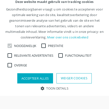
Deze website maakt gebruik van tracking cookies
Gezondheidszorgbanen vraagt u om cookies te accepteren voor
optimale werking van de site, kwaliteitsverbetering door
geanonimiseerde analyse van het gebruik van de site en het
tonen van relevante advertenties, video’s en andere
multimediale inhoud. Meer informatie vindt u in onze privacy- en
cookieverklaring.
Meer over ons cookiebeleid
NOODZAKELIJK
PRESTATIE
RELEVANTE ADVERTENTIES
FUNCTIONALITEIT
OVERIGE
Contact
WEIGER COOKIES
ACCEPTEER ALLES
TOON DETAILS
Mercatorlaan 1200
3528 BL Utrecht
Noodzakelijk
Prestatie
Relevante advertenties